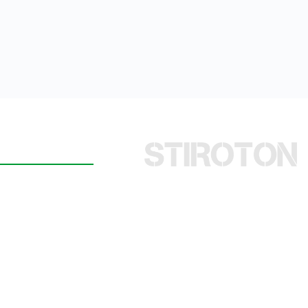
TAKT
 d.o.o.
Priles 2A, 42233
© Copyright 2024. All Rights
đ, Croatia
Reserved.
810435455
Website Design by STIROTON
5 95 566 8218,
5 561 89 43
fo@stiroton.com