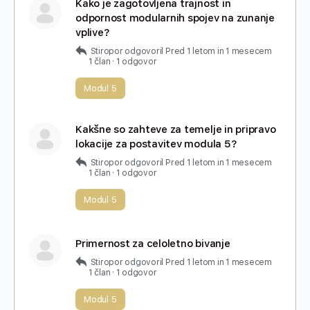
Kako je zagotovljena trajnost in
odpornost modularnih spojev na zunanje
vplive?
Stiropor
odgovoril
Pred 1 letom in 1 mesecem
1 član
·
1 odgovor
Modul 5
Kakšne so zahteve za temelje in pripravo
lokacije za postavitev modula 5?
Stiropor
odgovoril
Pred 1 letom in 1 mesecem
1 član
·
1 odgovor
Modul 5
Primernost za celoletno bivanje
Stiropor
odgovoril
Pred 1 letom in 1 mesecem
1 član
·
1 odgovor
Modul 5