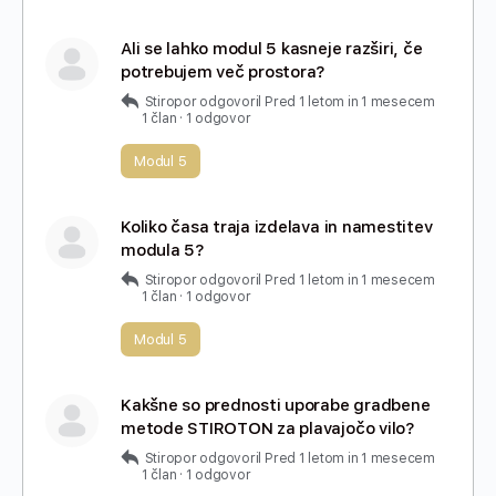
Ali se lahko modul 5 kasneje razširi, če
potrebujem več prostora?
Stiropor
odgovoril
Pred 1 letom in 1 mesecem
1 član
·
1 odgovor
Modul 5
Koliko časa traja izdelava in namestitev
modula 5?
Stiropor
odgovoril
Pred 1 letom in 1 mesecem
1 član
·
1 odgovor
Modul 5
Kakšne so prednosti uporabe gradbene
metode STIROTON za plavajočo vilo?
Stiropor
odgovoril
Pred 1 letom in 1 mesecem
1 član
·
1 odgovor