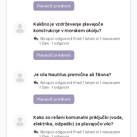
Plavajoči predmeti
Kakšno je vzdrževanje plavajoče
konstrukcije v morskem okolju?
Stiropor
odgovoril
Pred 1 letom in 1 mesecem
1 član
·
1 odgovor
Plavajoči predmeti
Je vila Nautilus premična ali fiksna?
Stiropor
odgovoril
Pred 1 letom in 1 mesecem
1 član
·
1 odgovor
Plavajoči predmeti
Kako so rešeni komunalni priključki (voda,
elektrika, odpadki) za plavajočo vilo?
Stiropor
odgovoril
Pred 1 letom in 1 mesecem
1 član
·
1 odgovor