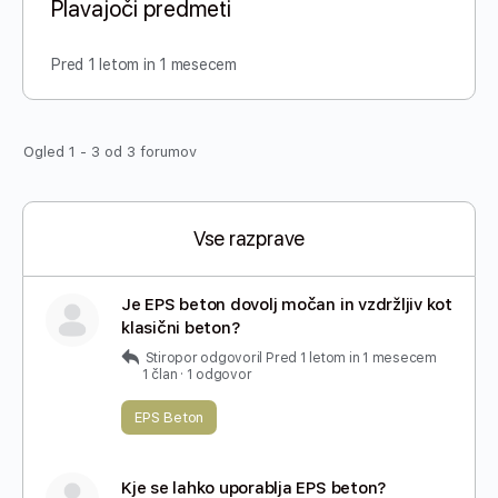
Plavajoči predmeti
Pred 1 letom in 1 mesecem
Ogled 1 - 3 od 3 forumov
Vse razprave
Je EPS beton dovolj močan in vzdržljiv kot
klasični beton?
Stiropor
odgovoril
Pred 1 letom in 1 mesecem
1 član
·
1 odgovor
EPS Beton
Kje se lahko uporablja EPS beton?