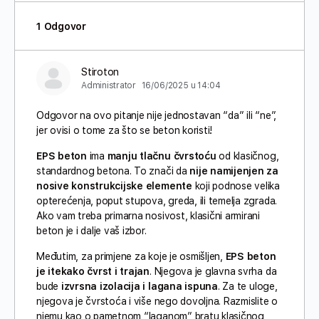
1 Odgovor
Stiroton
Administrator
16/06/2025 u 14:04
Odgovor na ovo pitanje nije jednostavan “da” ili “ne”,
jer ovisi o tome za što se beton koristi!
EPS beton
ima
manju tlačnu čvrstoću
od klasičnog,
standardnog betona. To znači da
nije namijenjen za
nosive konstrukcijske elemente
koji podnose velika
opterećenja, poput stupova, greda, ili temelja zgrada.
Ako vam treba primarna nosivost, klasični armirani
beton je i dalje vaš izbor.
Međutim, za primjene za koje je osmišljen,
EPS beton
je itekako čvrst i trajan
. Njegova je glavna svrha da
bude
izvrsna izolacija i lagana ispuna
. Za te uloge,
njegova je čvrstoća i više nego dovoljna. Razmislite o
njemu kao o pametnom “laganom” bratu klasičnog