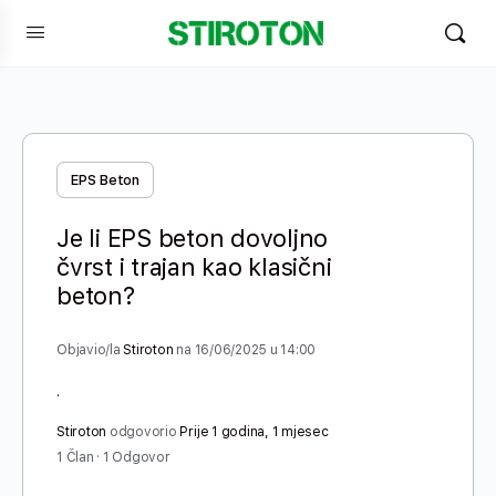
EPS Beton
Je li EPS beton dovoljno
čvrst i trajan kao klasični
beton?
Objavio/la
Stiroton
na 16/06/2025 u 14:00
.
Stiroton
odgovorio
Prije 1 godina, 1 mjesec
1 Član
·
1 Odgovor