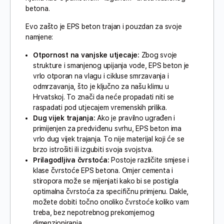
betona.
Evo zašto je EPS beton trajan i pouzdan za svoje
namjene:
Otpornost na vanjske utjecaje:
Zbog svoje
strukture i smanjenog upijanja vode, EPS beton je
vrlo otporan na vlagu i cikluse smrzavanja i
odmrzavanja, što je ključno za našu klimu u
Hrvatskoj. To znači da neće propadati niti se
raspadati pod utjecajem vremenskih prilika.
Dug vijek trajanja:
Ako je pravilno ugrađen i
primijenjen za predviđenu svrhu, EPS beton ima
vrlo dug vijek trajanja. To nije materijal koji će se
brzo istrošiti ili izgubiti svoja svojstva.
Prilagodljiva čvrstoća:
Postoje različite smjese i
klase čvrstoće EPS betona. Omjer cementa i
stiropora može se mijenjati kako bi se postigla
optimalna čvrstoća za specifičnu primjenu. Dakle,
možete dobiti točno onoliko čvrstoće koliko vam
treba, bez nepotrebnog prekomjernog
dimenzioniranja.