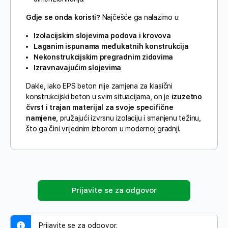
Gdje se onda koristi?
Najčešće ga nalazimo u:
Izolacijskim slojevima podova i krovova
Laganim ispunama međukatnih konstrukcija
Nekonstrukcijskim pregradnim zidovima
Izravnavajućim slojevima
Dakle, iako EPS beton nije zamjena za klasični
konstrukcijski beton u svim situacijama, on je
izuzetno
čvrst i trajan materijal za svoje specifične
namjene
, pružajući izvrsnu izolaciju i smanjenu težinu,
što ga čini vrijednim izborom u modernoj gradnji.
Prijavite se za odgovor
Prijavite se za odgovor.