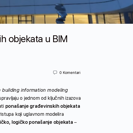
h objekata u BIM
0
Komentari
a building information modeling
avljaju o jednom od ključnih izazova
ati
ponašanje građevinskih objekata
ristupa koji uglavnom modelira
ičko, logičko ponašanje objekata
–