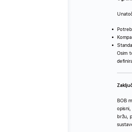
Unatoč 
Potrebn
Kompat
Standar
Osim to
definir
Zaklju
BOB mo
opisni,
bržu, p
sustave