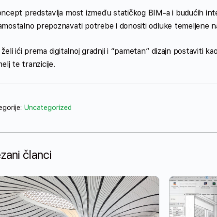
oncept predstavlja most između statičkog BIM‑a i budućih inte
amostalno prepoznavati potrebe i donositi odluke temeljene na
želi ići prema digitalnoj gradnji i “pametan” dizajn postaviti
elj te tranzicije.
egorije:
Uncategorized
zani članci