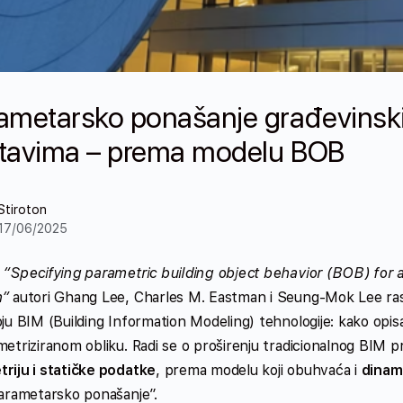
ametarsko ponašanje građevinski
tavima – prema modelu BOB
Stiroton
17/06/2025
u
“Specifying parametric building object behavior (BOB) for 
m”
autori Ghang Lee, Charles M. Eastman i Seung-Mok Lee raspr
ju BIM (Building Information Modeling) tehnologije: kako opis
etriziranom obliku. Radi se o proširenju tradicionalnog BIM p
riju i statičke podatke
, prema modelu koji obuhvaća i
dinam
parametarsko ponašanje”.