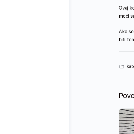
Ovaj k
moći s
Ako se 
biti tem
kat
Pove