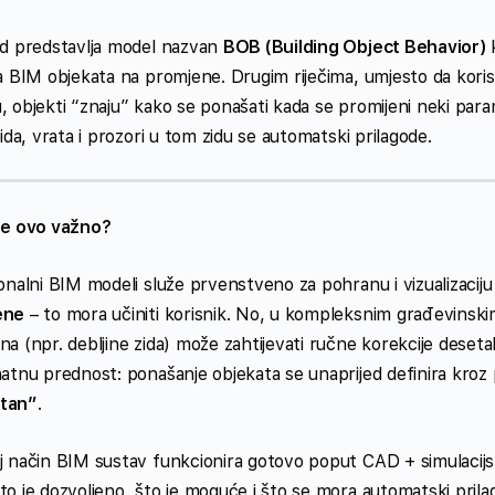
ad predstavlja model nazvan
BOB (Building Object Behavior)
k
ja BIM objekata na promjene. Drugim riječima, umjesto da kori
, objekti “znaju” kako se ponašati kada se promijeni neki para
zida, vrata i prozori u tom zidu se automatski prilagode.
je ovo važno?
onalni BIM modeli služe prvenstveno za pohranu i vizualizaciju
ene
– to mora učiniti korisnik. No, u kompleksnim građevinski
na (npr. debljine zida) može zahtijevati ručne korekcije deset
natnu prednost: ponašanje objekata se unaprijed definira kroz 
tan”
.
j način BIM sustav funkcionira gotovo poput CAD + simulacij
o je dozvoljeno, što je moguće i što se mora automatski prilag