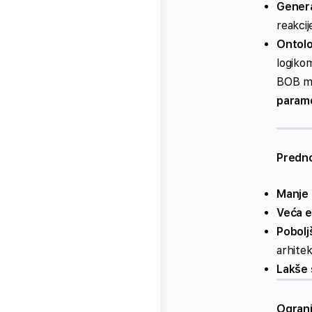
Genera
reakcij
Ontolo
logikom
BOB mo
parame
Predno
Manje 
Veća e
Pobolj
arhite
Lakše s
Ograni