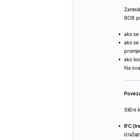
Zamisli
BOB pr
ako se 
ako se 
promj
ako kor
Na ova
Poveza
Slični 
IFC (I
izražaj