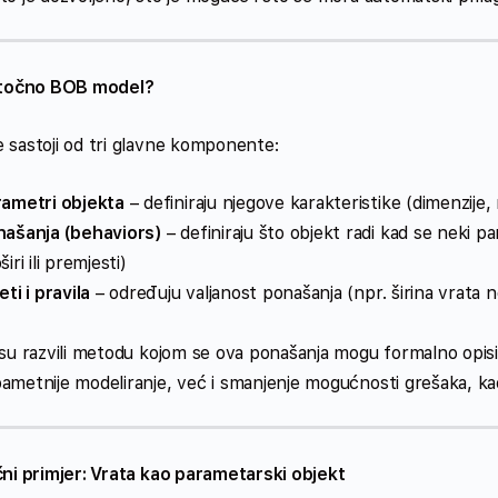
 točno BOB model?
 sastoji od tri glavne komponente:
ametri objekta
– definiraju njegove karakteristike (dimenzije, 
našanja (behaviors)
– definiraju što objekt radi kad se neki p
širi ili premjesti)
eti i pravila
– određuju valjanost ponašanja (npr. širina vrata n
su razvili metodu kojom se ova ponašanja mogu formalno opisivati
metnije modeliranje, već i smanjenje mogućnosti grešaka, kao 
čni primjer: Vrata kao parametarski objekt