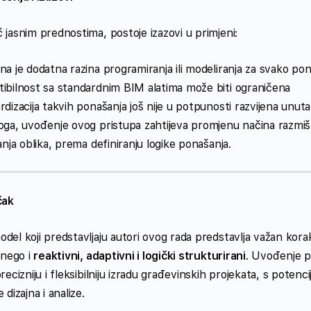
jasnim prednostima, postoje izazovi u primjeni:
a je dodatna razina programiranja ili modeliranja za svako po
ibilnost sa standardnim BIM alatima može biti ograničena
dizacija takvih ponašanja još nije u potpunosti razvijena unut
ga, uvođenje ovog pristupa zahtijeva promjenu načina razmišlj
anja oblika, prema definiranju logike ponašanja.
čak
del koji predstavljaju autori ovog rada predstavlja važan ko
 nego i
reaktivni, adaptivni i logički strukturirani
. Uvođenje 
recizniju i fleksibilniju izradu građevinskih projekata, s potenc
 dizajna i analize.