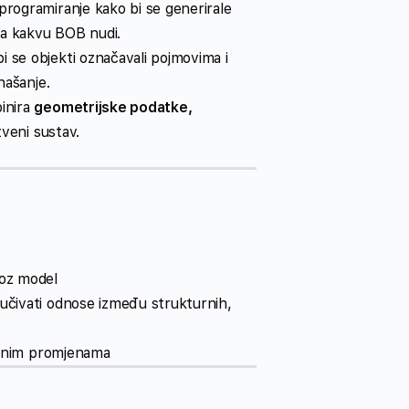
programiranje kako bi se generirale
ura kakvu BOB nudi.
 se objekti označavali pojmovima i
našanje.
binira
geometrijske podatke,
stveni sustav.
roz model
jučivati odnose između strukturnih,
varnim promjenama