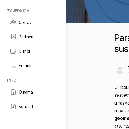
ZAJEDNICA
Članovi
Par
Partneri
sus
Članci
Forumi
INFO
U rad
O nama
syste
u razvo
Kontakt
u param
geomet
tzv. “