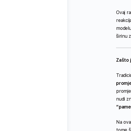
Ovaj r
reakci
modelu
širinu 
Zašto 
Tradici
promj
promje
nudi z
“pame
Na ova
tome št