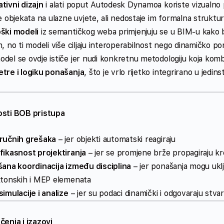
tivni dizajn
i alati poput Autodesk Dynamoa koriste vizualno 
e objekata na ulazne uvjete, ali nedostaje im formalna strukt
ški modeli
iz semantičkog weba primjenjuju se u BIM‑u kako bi
, no ti modeli više ciljaju interoperabilnost nego dinamičko po
del se ovdje ističe jer nudi konkretnu metodologiju koja kom
tre i logiku ponašanja
, što je vrlo rijetko integrirano u jedin
sti BOB pristupa
ručnih grešaka
– jer objekti automatski reagiraju
fikasnost projektiranja
– jer se promjene brže propagiraju k
šana koordinacija između disciplina
– jer ponašanja mogu ukl
ktonskih i MEP elemenata
imulacije i analize
– jer su podaci dinamički i odgovaraju st
čenja i izazovi