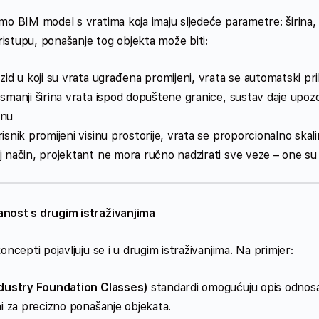
mo BIM model s vratima koja imaju sljedeće parametre: širina, v
istupu, ponašanje tog objekta može biti:
zid u koji su vrata ugrađena promijeni, vrata se automatski pr
smanji širina vrata ispod dopuštene granice, sustav daje upozo
enu
isnik promijeni visinu prostorije, vrata se proporcionalno skali
j način, projektant ne mora ručno nadzirati sve veze – one su
nost s drugim istraživanjima
koncepti pojavljuju se i u drugim istraživanjima. Na primjer:
ndustry Foundation Classes)
standardi omogućuju opis odnosa 
ni za precizno ponašanje objekata.