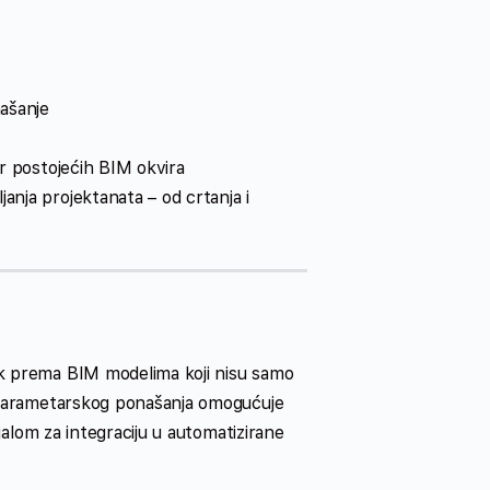
našanje
ar postojećih BIM okvira
anja projektanata – od crtanja i
rak prema BIM modelima koji nisu samo
parametarskog ponašanja omogućuje
ijalom za integraciju u automatizirane