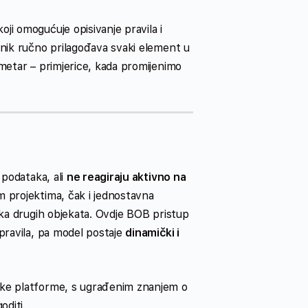
oji omogućuje opisivanje pravila i
snik ručno prilagođava svaki element u
metar – primjerice, kada promijenimo
 podataka, ali
ne reagiraju aktivno na
m projektima, čak i jednostavna
aka drugih objekata. Ovdje BOB pristup
pravila, pa model postaje
dinamički i
ske platforme, s ugrađenim znanjem o
oditi.