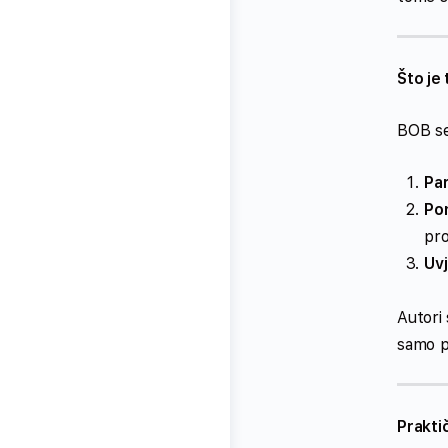
Što je
BOB se
Par
Po
pro
Uvj
Autori 
samo pa
Prakti