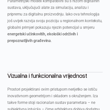
Parametrijski modeli kompatibilni su s nizom digitalnih
sustava, uključujući alate za simulaciju, analizu i
pripremu za digitalnu proizvodnju. Iako ova tehnologija
još uvijek razvija svoju poziciju u regionalnom kontekstu,
globalni primjeri pokazuju njezin potencijal u smjeru
energetski učinkovitih, ekološki održivih i
prepoznatljivih građevina
.
Vizualna i funkcionalna vrijednost
Prostori projektirani ovim pristupom nerijetko se ističu
inovativnom geometrijom i skladom s okruženjem. Iza
takve forme stoji racionalan sustav parametara – ne
subjektivna intuicija – čime arhitektura dobiva dodatnu